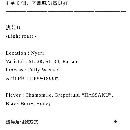
4 至 6 個月內風味仍然良好
———————————————————————
浅煎り
-Light roast -
Location : Nyeri
Varietal : SL-28, SL-34, Batian
Process : Fully Washed
Altitude : 1800-1900m
Flavor : Chamomile, Grapefruit, “HASSAKU”,
Black Berry, Honey
送貨及付款方式