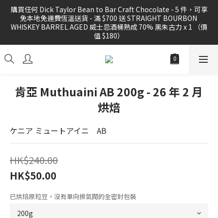
購買任何 Dick Taylor Bean to Bar Craft Chocolate - 5 件，可享
購買任何 Dick Taylor Bean to Bar Craft Chocolate - 5 件，可享
免本地免運費恆溫送貨 - 滿 $700 送 STRAIGHT BOURBON 
免本地免運費恆溫送貨 - 滿 $700 送 STRAIGHT BOURBON 
WHISKEY BARREL AGED 威士忌酒桶熟成 70% 黑朱古力 x 1 （價
WHISKEY BARREL AGED 威士忌酒桶熟成 70% 黑朱古力 x 1 （價
值 $180）
值 $180）
購買任何 精品咖啡豆 或 滴漏掛耳滿 3 件，可享免運費本地送貨優
惠
肯亞 Muthuaini AB 200g - 26 年 2 月
烘焙
FREE local shipping for order 3 PCS of specialty coffee beans 
or drig bag
ケニア ミュートアイニ　AB
購買任何 Dick Taylor Bean to Bar Craft Chocolate - 5 件，可享
免本地免運費恆溫送貨 - 滿 $700 送 STRAIGHT BOURBON 
HK$240.00
WHISKEY BARREL AGED 威士忌酒桶熟成 70% 黑朱古力 x 1 （價
值 $180）
HK$50.00
已烘焙原粒豆，沒有單向排氣閥的全密封包裝