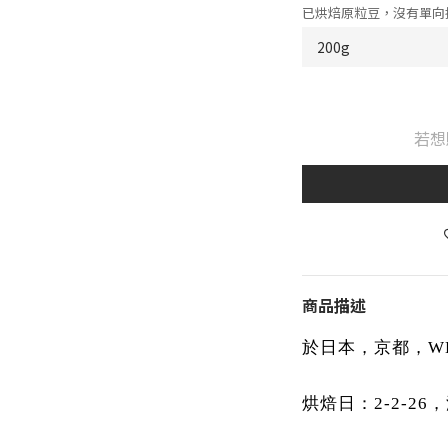
已烘焙原粒豆，沒有單向
若想
商品描述
於日本，京都，WEE
烘焙日：2-2-2