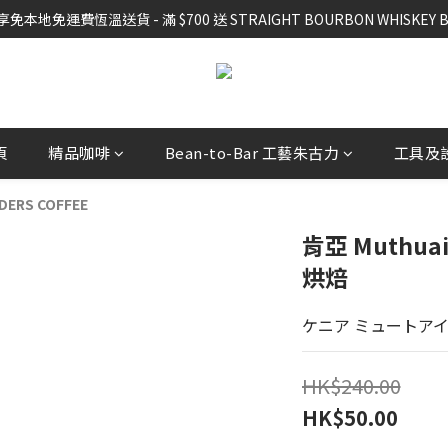
- 5 件，可享免本地免運費恆溫送貨 - 滿 $700 送 STRAIGHT BOURBON WHIS
- 5 件，可享免本地免運費恆溫送貨 - 滿 $700 送 STRAIGHT BOURBON WHIS
購買任何 精品咖啡豆 或 滴漏掛耳滿 3 件，可享免運費本地送貨優惠
EE local shipping for order 3 PCS of specialty coffee beans or drig 
- 5 件，可享免本地免運費恆溫送貨 - 滿 $700 送 STRAIGHT BOURBON WHIS
頁
精品咖啡
Bean-to-Bar 工藝朱古力
工具及
RS COFFEE
肯亞 Muthuain
烘焙
ケニア ミュートアイ
HK$240.00
HK$50.00