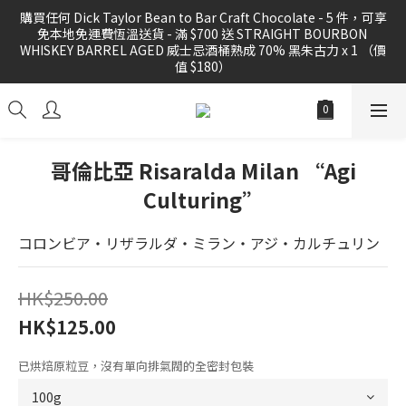
購買任何 Dick Taylor Bean to Bar Craft Chocolate - 5 件，可享
購買任何 Dick Taylor Bean to Bar Craft Chocolate - 5 件，可享
免本地免運費恆溫送貨 - 滿 $700 送 STRAIGHT BOURBON 
免本地免運費恆溫送貨 - 滿 $700 送 STRAIGHT BOURBON 
WHISKEY BARREL AGED 威士忌酒桶熟成 70% 黑朱古力 x 1 （價
WHISKEY BARREL AGED 威士忌酒桶熟成 70% 黑朱古力 x 1 （價
值 $180）
值 $180）
購買任何 精品咖啡豆 或 滴漏掛耳滿 3 件，可享免運費本地送貨優
惠
哥倫比亞 Risaralda Milan “Agi
Culturing”
FREE local shipping for order 3 PCS of specialty coffee beans 
or drig bag
コロンビア・リザラルダ・ミラン・アジ・カルチュリン
購買任何 Dick Taylor Bean to Bar Craft Chocolate - 5 件，可享
免本地免運費恆溫送貨 - 滿 $700 送 STRAIGHT BOURBON 
HK$250.00
WHISKEY BARREL AGED 威士忌酒桶熟成 70% 黑朱古力 x 1 （價
值 $180）
HK$125.00
已烘焙原粒豆，沒有單向排氣閥的全密封包裝